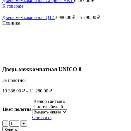
Дверь межкомнатная Graphica ART
6 287,00
₽
К товарам
Дверь межкомнатная Q12
3 980,00
₽
–
5 290,00
₽
Новинка
Смотреть видео
Увеличить
Дверь межкомнатная UNICO 8
За полотно:
10 386,00
₽
–
11 280,00
₽
Велюр сантьяго
Пастель белый
Цвет полотна
Очистить
Количество
товара
Купить