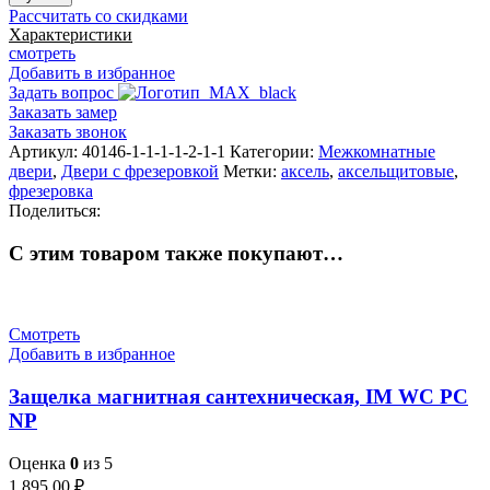
Дверь
Рассчитать со скидками
межкомнатная
Характеристики
UNICO
смотреть
8
Добавить в избранное
Задать вопрос
Заказать замер
Заказать звонок
Артикул:
40146-1-1-1-1-2-1-1
Категории:
Межкомнатные
двери
,
Двери с фрезеровкой
Метки:
аксель
,
аксельщитовые
,
фрезеровка
Поделиться:
С этим товаром также покупают…
Смотреть
Добавить в избранное
Защелка магнитная сантехническая, IM WC PC
NP
Оценка
0
из 5
1 895,00
₽