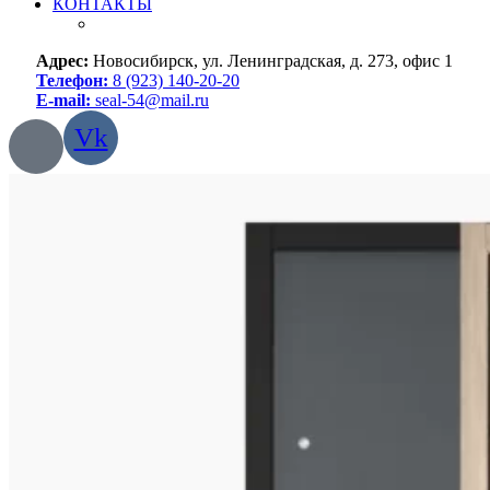
КОНТАКТЫ
Адрес:
Новосибирск, ул. Ленинградская, д. 273, офис 1
Телефон:
8 (923) 140-20-20
E-mail:
seal-54@mail.ru
Vk