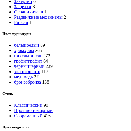
Завертки
6
Защелки
3
Ограничители
1
Раздвижные механизмы
2
Ригели
1
Цвет фурнитуры
белый
белый
89
хром
хром
365
никель
никель
272
графит
графит
64
черный
черный
239
золото
золото
117
медь
медь
27
бронза
бронза
138
Стиль
Классический
90
Противопожарный
1
Современный
416
Производитель