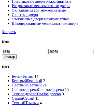
Пластиковые двери межкомнатные
Раздвижные межкомнатные двери
Складные двери межкомнатные
Скрытые двери
Стеклянные двери межкомнатные
Шпонированные межкомнатные двери
Закрыть
Цена
Минимальная
Максимальная
цена
цена
Фильтр
Цвет
Белый
Белый
14
Бежевый
Бежевый
2
Светлый
Светлый
21
Светлое дерево
Светлое дерево
15
Темное дерево
Темное дерево
9
Серый
Серый
11
Темный
Темный
4