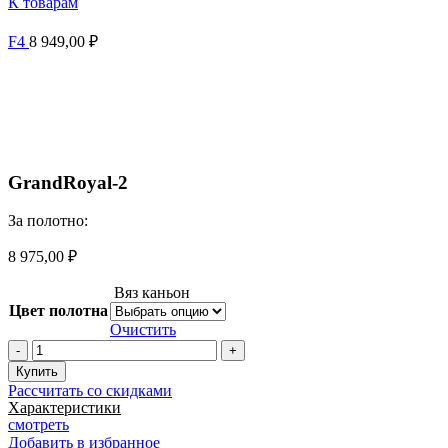
К товарам
F4
8 949,00
₽
Увеличить
GrandRoyal-2
За полотно:
8 975,00
₽
Вяз каньон
Цвет полотна
Очистить
Количество
товара
Купить
GrandRoyal-
Рассчитать со скидками
2
Характеристики
смотреть
Добавить в избранное