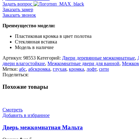
Задать вопрос
Заказать замер
Заказать звонок
Преимущество модели:
Пластиковая кромка в цвет полотна
Стеклянная вставка
Модель в наличие
Артикул:
98553
Категорий:
Двери деревянные межкомнатные
,
двери влагостойкие
,
Межкомнатные двери для ванной
,
Межком
Метки:
абс
,
абскромка
,
глухая
,
кромка
,
лофт
,
сити
Поделиться:
Похожие товары
Смотреть
Добавить в избранное
Дверь межкомнатная Мальта