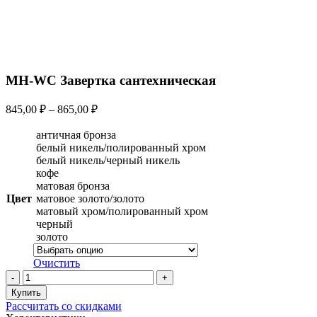
MH-WC Завертка сантехническая
845,00
₽
–
865,00
₽
античная бронза
белый никель/полированный хром
белый никель/черный никель
кофе
матовая бронза
Цвет
матовое золото/золото
матовый хром/полированный хром
черный
золото
Очистить
Количество
товара
Купить
MH-
Рассчитать со скидками
WC