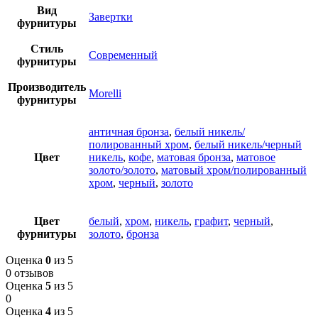
Вид
Завертки
фурнитуры
Стиль
Современный
фурнитуры
Производитель
Morelli
фурнитуры
античная бронза
,
белый никель/
полированный хром
,
белый никель/черный
Цвет
никель
,
кофе
,
матовая бронза
,
матовое
золото/золото
,
матовый хром/полированный
хром
,
черный
,
золото
Цвет
белый
,
хром
,
никель
,
графит
,
черный
,
фурнитуры
золото
,
бронза
Оценка
0
из 5
0 отзывов
Оценка
5
из 5
0
Оценка
4
из 5