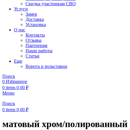
Скидка участникам СВО
Услуги
Замер
Доставка
Установка
О нас
Контакты
Отзывы
Партнерам
Наши работы
Статьи
Еще
Ворота и рольставни
Поиск
0
Избранное
0
items
0,00
₽
Меню
Поиск
0
items
0,00
₽
матовый хром/полированный