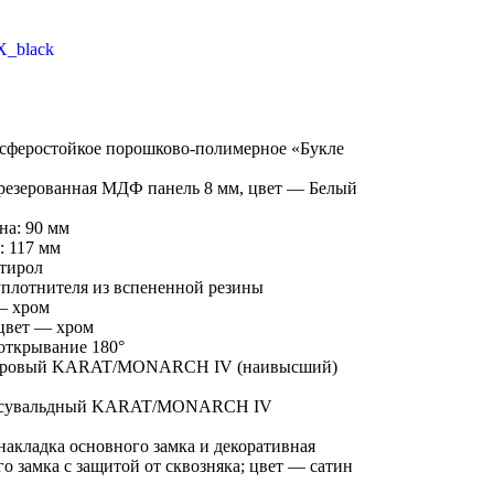
сферостойкое порошково-полимерное «Букле
резерованная МДФ панель 8 мм, цвет — Белый
на: 90 мм
: 117 мм
тирол
уплотнителя из вспененной резины
 — хром
 цвет — хром
 открывание 180°
ндровый KARAT/MONARCH IV (наивысший)
: сувальдный KARAT/MONARCH IV
накладка основного замка и декоративная
о замка с защитой от сквозняка; цвет — сатин