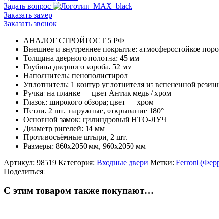
Задать вопрос
Заказать замер
Заказать звонок
АНАЛОГ СТРОЙГОСТ 5 РФ
Внешнее и внутреннее покрытие: атмосферостойкое по
Толщина дверного полотна: 45 мм
Глубина дверного короба: 52 мм
Наполнитель: пенополистирол
Уплотнитель: 1 контур уплотнителя из вспененной резин
Ручка: на планке — цвет Антик медь / хром
Глазок: широкого обзора; цвет — хром
Петли: 2 шт., наружные, открывание 180°
Основной замок: цилиндровый НТО-ЛУЧ
Диаметр ригелей: 14 мм
Противосъёмные штыри, 2 шт.
Размеры: 860х2050 мм, 960х2050 мм
Артикул:
98519
Категория:
Входные двери
Метки:
Ferroni (Фер
Поделиться:
С этим товаром также покупают…