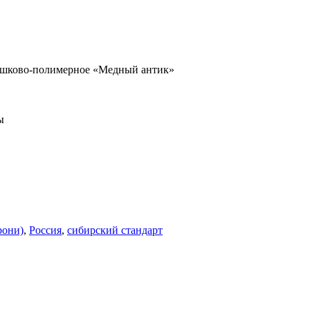
рошково-полимерное «Медный антик»
ы
рони)
,
Россия
,
сибирский стандарт