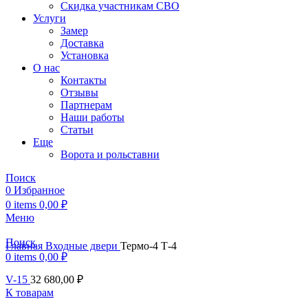
Скидка участникам СВО
Услуги
Замер
Доставка
Установка
О нас
Контакты
Отзывы
Партнерам
Наши работы
Статьи
Еще
Ворота и рольставни
Поиск
0
Избранное
0
items
0,00
₽
Меню
Поиск
Главная
Входные двери
Термо-4 Т-4
0
items
0,00
₽
V-15
32 680,00
₽
К товарам