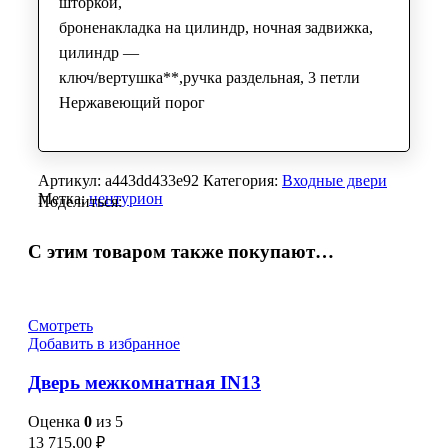
шторкой,
броненакладка на цилиндр, ночная задвижка,
цилиндр —
ключ/вертушка**,ручка раздельная, 3 петли
Нержавеющий порог
Артикул:
a443dd433e92
Категория:
Входные двери
Метка:
центурион
Поделиться:
С этим товаром также покупают…
Смотреть
Добавить в избранное
Дверь межкомнатная IN13
Оценка
0
из 5
13 715,00
₽