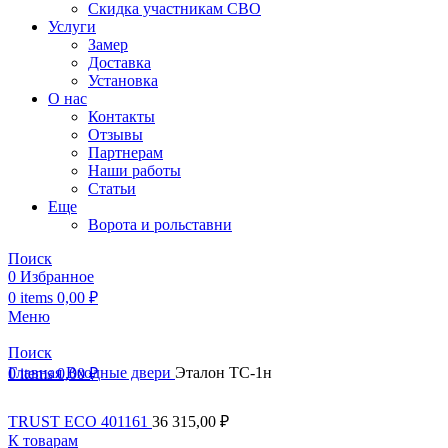
Скидка участникам СВО
Услуги
Замер
Доставка
Установка
О нас
Контакты
Отзывы
Партнерам
Наши работы
Статьи
Еще
Ворота и рольставни
Поиск
0
Избранное
0
items
0,00
₽
Меню
Поиск
Главная
Входные двери
Эталон ТС-1н
0
items
0,00
₽
TRUST ECO 401161
36 315,00
₽
К товарам