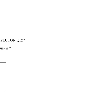
N (PLUTON QR)”
ечены
*