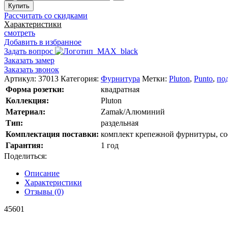
товара
Купить
Ручка
Рассчитать со скидками
K.QR52.PLUTON
Характеристики
(PLUTON
смотреть
QR)
Добавить в избранное
Задать вопрос
Заказать замер
Заказать звонок
Артикул:
37013
Категория:
Фурнитура
Метки:
Pluton
,
Punto
,
по
Форма розетки:
квадратная
Коллекция:
Pluton
Материал:
Zamak/Алюминий
Тип:
раздельная
Комплектация поставки:
комплект крепежной фурнитуры, со
Гарантия:
1 год
Поделиться:
Описание
Характеристики
Отзывы (0)
45601