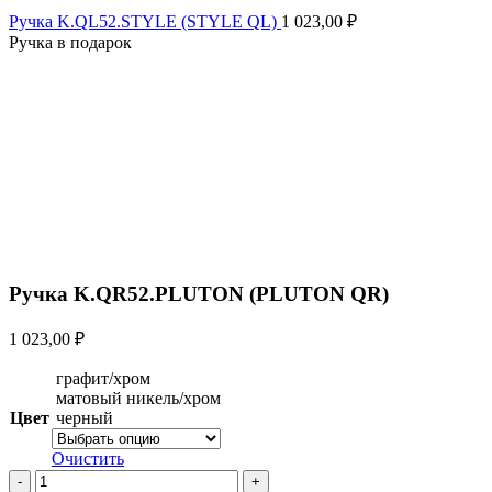
Ручка K.QL52.STYLE (STYLE QL)
1 023,00
₽
Ручка в подарок
Увеличить
Ручка K.QR52.PLUTON (PLUTON QR)
1 023,00
₽
графит/хром
матовый никель/хром
Цвет
черный
Очистить
Количество