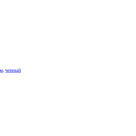
ом
,
черный