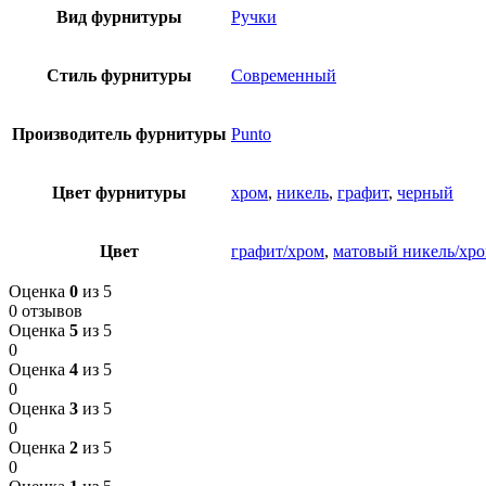
Вид фурнитуры
Ручки
Стиль фурнитуры
Современный
Производитель фурнитуры
Punto
Цвет фурнитуры
хром
,
никель
,
графит
,
черный
Цвет
графит/хром
,
матовый никель/хр
Оценка
0
из 5
0 отзывов
Оценка
5
из 5
0
Оценка
4
из 5
0
Оценка
3
из 5
0
Оценка
2
из 5
0