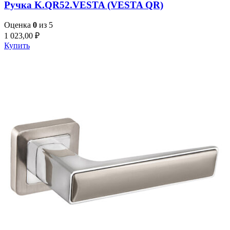
Ручка K.QR52.VESTA (VESTA QR)
Оценка
0
из 5
1 023,00
₽
Купить