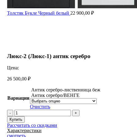
Толстяк Букле Черный белый
22 900,00
₽
Увеличить
Люкс-2 (Люкс-1) антик серебро
Цена:
26 500,00
₽
Антик серебро-лиственница беж
Антик серебро/ВЕНГЕ
Вариации
Очистить
Количество
товара
Купить
Люкс-2
Рассчитать со скидками
(Люкс-1)
Характеристики
антик
смотреть