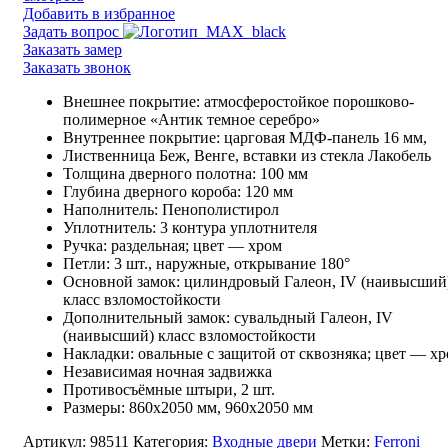
серебро
Добавить в избранное
Задать вопрос
Заказать замер
Заказать звонок
Внешнее покрытие: атмосферостойкое порошково-
полимерное «Антик темное серебро»
Внутреннее покрытие: царговая МДФ-панель 16 мм,
Лиственница Беж, Венге, вставки из стекла Лакобель
Толщина дверного полотна: 100 мм
Глубина дверного короба: 120 мм
Наполнитель: Пенополистирол
Уплотнитель: 3 контура уплотнителя
Ручка: раздельная; цвет — хром
Петли: 3 шт., наружные, открывание 180°
Основной замок: цилиндровый Галеон, IV (наивысший
класс взломостойкости
Дополнительный замок: сувальдный Галеон, IV
(наивысший) класс взломостойкости
Накладки: овальные с защитой от сквозняка; цвет — х
Независимая ночная задвижка
Противосъёмные штыри, 2 шт.
Размеры: 860х2050 мм, 960х2050 мм
Артикул:
98511
Категория:
Входные двери
Метки:
Ferroni