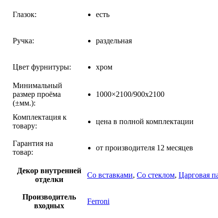
Глазок:
есть
Ручка:
раздельная
Цвет фурнитуры:
хром
Минимальный
размер проёма
1000×2100/900х2100
(±мм.):
Комплектация к
цена в полной комплектации
товару:
Гарантия на
от производителя 12 месяцев
товар:
Декор внутренней
Со вставками
,
Со стеклом
,
Царговая п
отделки
Производитель
Ferroni
входных