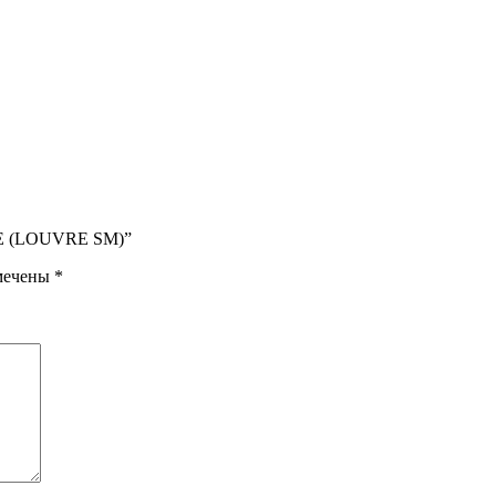
RE (LOUVRE SM)”
омечены
*