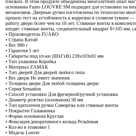
близких. В этом продукте объединены многолетний опыт маст
основании Fuaro LOUVRE SM подходит для установки на вн
механизмов. Дверные ручки изготовлены по технологии мног
прошло тест на устойчивость к коррозии в соляном тумане — 
работу двери более чем на 10 лет. Стяжные винты в комплект
входят: стяжные винты, соединительный квадрат 8×105 мм, с
• Производитель FUARO
• Страна Китай
• Вес 900 г
• Гарантия 5 лет
• Габариты инд уп-ки (ШхГхВ) 239x103x81 мм
• Тип упаковки Коробка
• Материал ZAMAK
• Тип дверей Для дверей любого типа
• Вес двери Не имеет значения
• Толщина двери Для любой толщины двери
• Серия Sensation
• Способ установки Для фрезерной/ручной установки
• Диаметр розетки (основания) 58 мм
• Тип крепления ручки Саморезы или стяжные винты
• Покрытие Гальваника
• Форма основания Круглая
• Фиксация декоративного кольца Резьбовая
• Кол-во в упаковке 1
• Модель Louvre