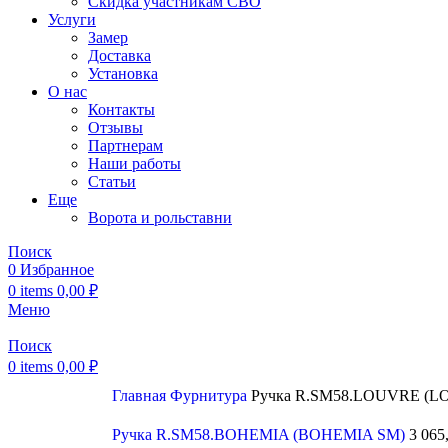
Скидка участникам СВО
Услуги
Замер
Доставка
Установка
О нас
Контакты
Отзывы
Партнерам
Наши работы
Статьи
Еще
Ворота и рольставни
Поиск
0
Избранное
0
items
0,00
₽
Меню
Поиск
0
items
0,00
₽
Главная
Фурнитура
Ручка R.SM58.LOUVRE (L
Ручка R.SM58.BOHEMIA (BOHEMIA SM)
3 065