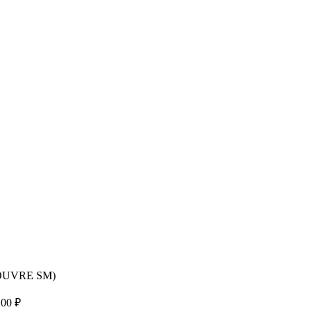
OUVRE SM)
,00
₽