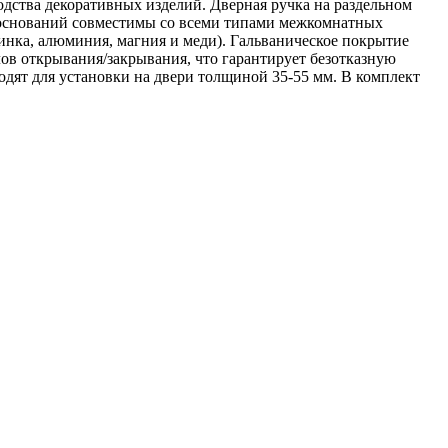
дства декоративных изделий. Дверная ручка на раздельном
оснований совместимы со всеми типами межкомнатных
нка, алюминия, магния и меди). Гальваническое покрытие
лов открывания/закрывания, что гарантирует безотказную
одят для установки на двери толщиной 35-55 мм. В комплект