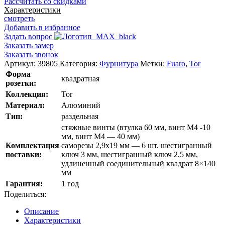
Рассчитать со скидками
K.XL62.TOR
Характеристики
смотреть
Добавить в избранное
Задать вопрос
Заказать замер
Заказать звонок
Артикул:
39805
Категория:
Фурнитура
Метки:
Fuaro
,
Tor
Форма
квадратная
розетки:
Коллекция:
Tor
Материал:
Алюминий
Тип:
раздельная
стяжные винты (втулка 60 мм, винт М4 -10
мм, винт М4 — 40 мм)
Комплектация
саморезы 2,9х19 мм — 6 шт. шестигранный
поставки:
ключ 3 мм, шестигранный ключ 2,5 мм,
удлиненный соединительный квадрат 8×140
мм
Гарантия:
1 год
Поделиться:
Описание
Характеристики