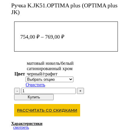
Ручка K.JK51.OPTIMA plus (OPTIMA plus
JK)
754,00
₽
–
769,00
₽
матовый никель/белый
сатинированный хром
Цвет
черный/графит
Очистить
Количество
товара
Купить
Ручка
K.JK51.OPTIMA
РАССЧИТАТЬ СО СКИДКАМИ
plus
(OPTIMA
plus
Характеристики
JK)
смотреть