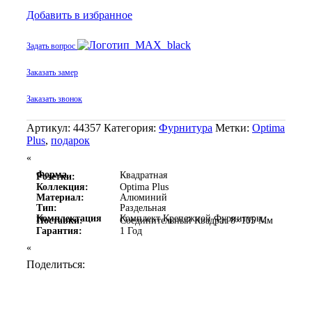
Добавить в избранное
Задать вопрос
Заказать замер
Заказать звонок
Артикул:
44357
Категория:
Фурнитура
Метки:
Optima
Plus
,
подарок
«
Форма
Квадратная
Розетки:
Коллекция:
Optima Plus
Материал:
Алюминий
Тип:
Раздельная
Комплектация
Комплект Крепежной Фурнитуры,
Поставки:
Соединительный Квадрат 8×105 Мм
Гарантия:
1 Год
«
Поделиться: