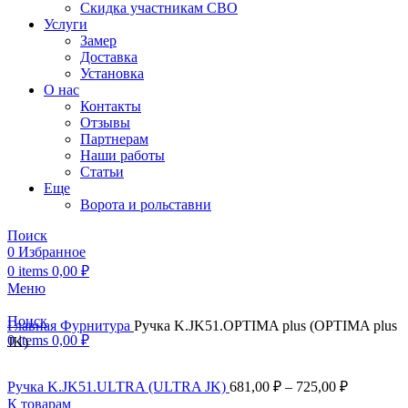
Скидка участникам СВО
Услуги
Замер
Доставка
Установка
О нас
Контакты
Отзывы
Партнерам
Наши работы
Статьи
Еще
Ворота и рольставни
Поиск
0
Избранное
0
items
0,00
₽
Меню
Поиск
Главная
Фурнитура
Ручка K.JK51.OPTIMA plus (OPTIMA plus
0
items
0,00
₽
JK)
Ручка K.JK51.ULTRA (ULTRA JK)
681,00
₽
–
725,00
₽
К товарам