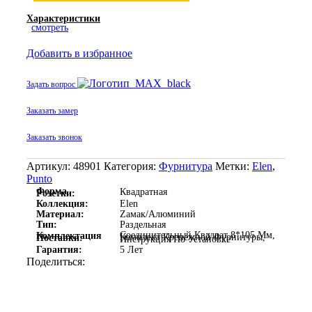
Характеристики
смотреть
Добавить в избранное
Задать вопрос
Заказать замер
Заказать звонок
Артикул:
48901
Категория:
Фурнитура
Метки:
Elen
,
Punto
Форма
Квадратная
Розетки:
Коллекция:
Elen
Материал:
Zамак/Алюминий
Тип:
Раздельная
Соединительный Квадрат 8*105 Мм,
Комплектация
Комплект Крепежной Фурнитуры,
Поставки:
Инструкция По Установке
Гарантия:
5 Лет
Поделиться: