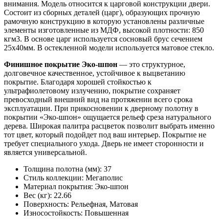
внимания. Модель относится к царговой конструкции двери.
Состоит из сборных деталей (царг), образующих прочную
рамочную конструкцию в которую установлены различные
элементы изготовленные из МДФ, высокой плотности: 850
кгм3. В основе царг используется сосновый брус сечением
25х40мм. В остекленной модели используется матовое стекло.
Финишное покрытие Эко-шпон
— это структурное,
долговечное качественное, устойчивое к выцветанию
покрытие. Благодаря хорошей стойкостью к
ультрафиолетовому излучению, покрытие сохраняет
превосходный внешний вид на протяжении всего срока
эксплуатации. При прикосновении к дверному полотну в
покрытии «Эко-шпон» ощущается рельеф среза натурального
дерева. Широкая палитра расцветок позволит выбрать именно
тот цвет, который подойдет под ваш интерьер. Покрытие не
требует специального ухода. Дверь не имеет сторонности и
является универсальной.
Толщина полотна (мм): 37
Стиль коллекции: Мегаполис
Материал покрытия: Эко-шпон
Вес (кг): 22.66
Поверхность: Рельефная, Матовая
Износостойкость: Повышенная