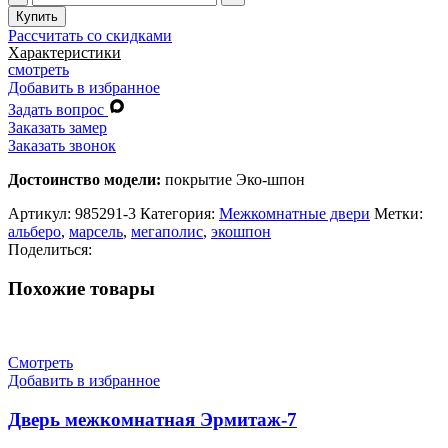
товара
Купить
Дверь
Рассчитать со скидками
межкомнатная
Характеристики
Марсель
смотреть
мг
Добавить в избранное
Задать вопрос
Заказать замер
Заказать звонок
Достоинство модели:
покрытие Эко-шпон
Артикул:
985291-3
Категория:
Межкомнатные двери
Метки:
альберо
,
марсель
,
мегаполис
,
экошпон
Поделиться:
Похожие товары
Смотреть
Добавить в избранное
Дверь межкомнатная Эрмитаж-7