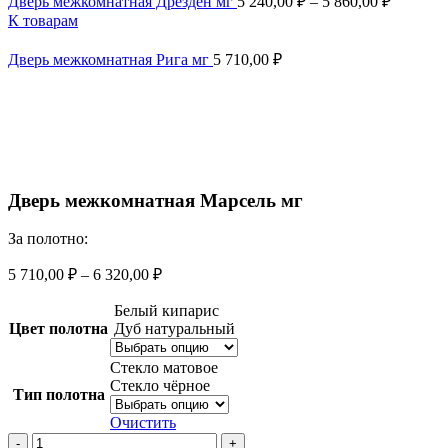
Дверь межкомнатная Дрезден мг
5 240,00
₽
–
5 860,00
₽
К товарам
Дверь межкомнатная Рига мг
5 710,00
₽
Увеличить
Дверь межкомнатная Марсель мг
За полотно:
5 710,00
₽
–
6 320,00
₽
Белый кипарис
Цвет полотна
Дуб натуральный
Стекло матовое
Стекло чёрное
Тип полотна
Очистить
Количество