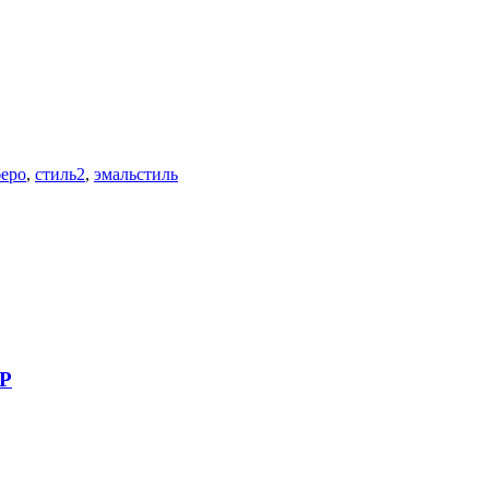
беро
,
стиль2
,
эмальстиль
NP