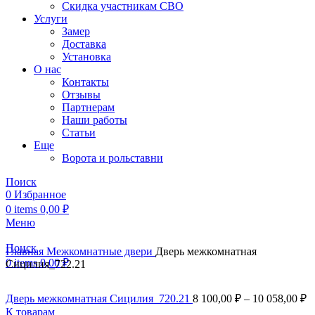
Скидка участникам СВО
Услуги
Замер
Доставка
Установка
О нас
Контакты
Отзывы
Партнерам
Наши работы
Статьи
Еще
Ворота и рольставни
Поиск
0
Избранное
0
items
0,00
₽
Меню
Поиск
Главная
Межкомнатные двери
Дверь межкомнатная
0
items
0,00
₽
Сицилия_722.21
Дверь межкомнатная Сицилия_720.21
8 100,00
₽
–
10 058,00
₽
К товарам