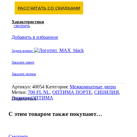
межкомнатная
РАССЧИТАТЬ СО СКИДКАМИ
Сицилия_722.21
Характеристики
смотреть
Добавить в избранное
Задать вопрос
Заказать замер
Заказать звонок
Артикул:
40054
Категория:
Межкомнатные двери
Метки:
700 FL NL
,
ОПТИМА ПОРТЕ
,
СИЦИЛИЯ
,
ЭкошпонОПТИМА
Поделиться:
С этим товаром также покупают…
Смотреть