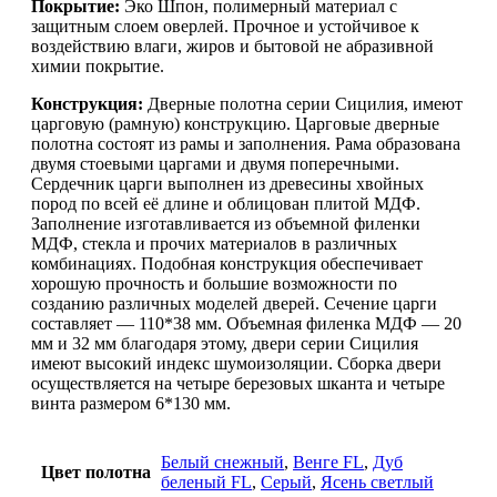
Покрытие:
Эко Шпон, полимерный материал с
защитным слоем оверлей. Прочное и устойчивое к
воздействию влаги, жиров и бытовой не абразивной
химии покрытие.
Конструкция:
Дверные полотна серии Сицилия, имеют
царговую (рамную) конструкцию. Царговые дверные
полотна состоят из рамы и заполнения. Рама образована
двумя стоевыми царгами и двумя поперечными.
Сердечник царги выполнен из древесины хвойных
пород по всей её длине и облицован плитой МДФ.
Заполнение изготавливается из объемной филенки
МДФ, стекла и прочих материалов в различных
комбинациях. Подобная конструкция обеспечивает
хорошую прочность и большие возможности по
созданию различных моделей дверей. Сечение царги
составляет — 110*38 мм. Объемная филенка МДФ — 20
мм и 32 мм благодаря этому, двери серии Сицилия
имеют высокий индекс шумоизоляции. Сборка двери
осуществляется на четыре березовых шканта и четыре
винта размером 6*130 мм.
Белый снежный
,
Венге FL
,
Дуб
Цвет полотна
беленый FL
,
Серый
,
Ясень светлый