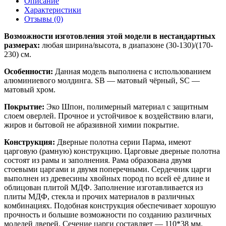
Описание
Характеристики
Отзывы (0)
Возможности изготовления этой модели в нестандартных
размерах:
любая ширина/высота, в диапазоне (30-130)/(170-
230) см.
Особенности:
Данная модель выполнена с использованием
алюминиевого молдинга. SB — матовый чёрный, SC —
матовый хром.
Покрытие:
Эко Шпон, полимерный материал с защитным
слоем оверлей. Прочное и устойчивое к воздействию влаги,
жиров и бытовой не абразивной химии покрытие.
Конструкция:
Дверные полотна серии Парма, имеют
царговую (рамную) конструкцию. Царговые дверные полотна
состоят из рамы и заполнения. Рама образована двумя
стоевыми царгами и двумя поперечными. Сердечник царги
выполнен из древесины хвойных пород по всей её длине и
облицован плитой МДФ. Заполнение изготавливается из
плиты МДФ, стекла и прочих материалов в различных
комбинациях. Подобная конструкция обеспечивает хорошую
прочность и большие возможности по созданию различных
моделей дверей. Сечение царги составляет — 110*38 мм.