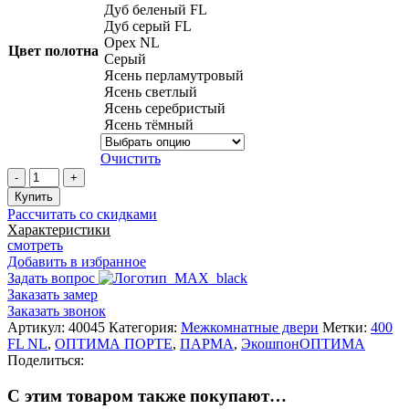
Дуб беленый FL
Дуб серый FL
Орех NL
Цвет полотна
Серый
Ясень перламутровый
Ясень светлый
Ясень серебристый
Ясень тёмный
Очистить
Количество
товара
Купить
Дверь
Рассчитать со скидками
межкомнатная
Характеристики
Парма_401АППSB.1
смотреть
Добавить в избранное
Задать вопрос
Заказать замер
Заказать звонок
Артикул:
40045
Категория:
Межкомнатные двери
Метки:
400
FL NL
,
ОПТИМА ПОРТЕ
,
ПАРМА
,
ЭкошпонОПТИМА
Поделиться:
С этим товаром также покупают…