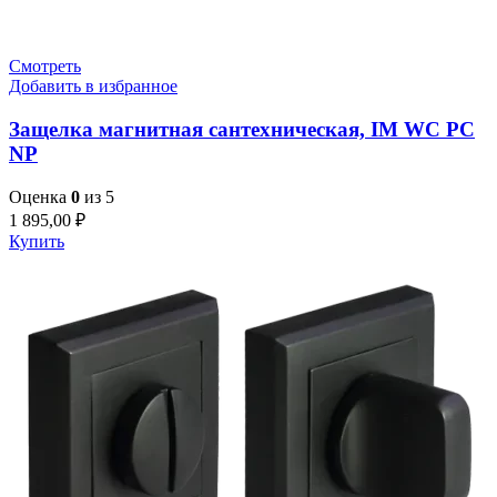
Смотреть
Добавить в избранное
Защелка магнитная сантехническая, IM WC PC
NP
Оценка
0
из 5
1 895,00
₽
Купить