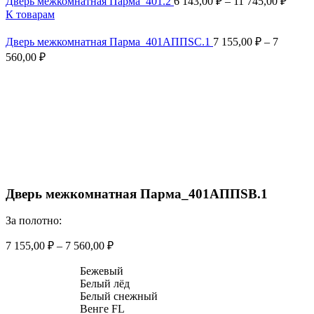
Дверь межкомнатная Парма_401.2
6 143,00
₽
–
11 745,00
₽
К товарам
Дверь межкомнатная Парма_401АППSC.1
7 155,00
₽
–
7
560,00
₽
Смотреть видео
Увеличить
Дверь межкомнатная Парма_401АППSB.1
За полотно:
7 155,00
₽
–
7 560,00
₽
Бежевый
Белый лёд
Белый снежный
Венге FL