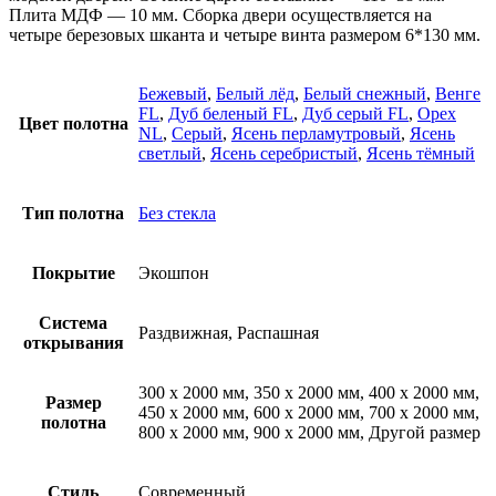
Плита МДФ — 10 мм. Сборка двери осуществляется на
четыре березовых шканта и четыре винта размером 6*130 мм.
Бежевый
,
Белый лёд
,
Белый снежный
,
Венге
FL
,
Дуб беленый FL
,
Дуб серый FL
,
Орех
Цвет полотна
NL
,
Серый
,
Ясень перламутровый
,
Ясень
светлый
,
Ясень серебристый
,
Ясень тёмный
Тип полотна
Без стекла
Покрытие
Экошпон
Система
Раздвижная, Распашная
открывания
300 х 2000 мм, 350 х 2000 мм, 400 х 2000 мм,
Размер
450 х 2000 мм, 600 х 2000 мм, 700 х 2000 мм,
полотна
800 х 2000 мм, 900 х 2000 мм, Другой размер
Стиль
Современный