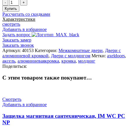
Количество
товара
Купить
Дверь
Рассчитать со скидками
межкомнатная
Характеристики
IN39
смотреть
Добавить в избранное
Задать вопрос
Заказать замер
Заказать звонок
Артикул:
40153
Категории:
Межкомнатные двери
,
Двери с
алюминиевой кромкой
,
Двери с молдингом
Метки:
axeldoors
,
аксель
,
алюминиеваякромка
,
кромка
,
молдинг
Поделиться:
С этим товаром также покупают…
Смотреть
Добавить в избранное
Защелка магнитная сантехническая, IM WC PC
NP