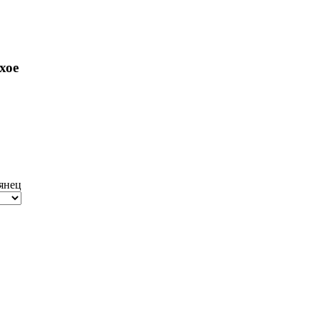
хое
янец