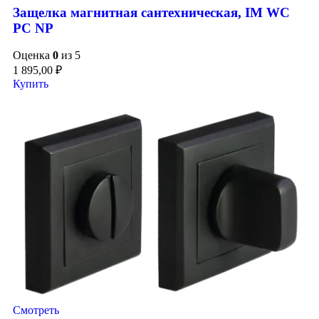
Защелка магнитная сантехническая, IM WC
PC NP
Оценка
0
из 5
1 895,00
₽
Купить
Смотреть