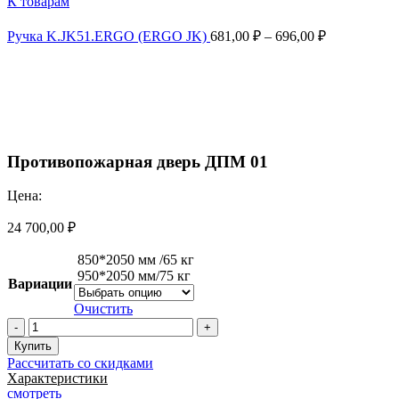
К товарам
Ручка K.JK51.ERGO (ERGO JK)
681,00
₽
–
696,00
₽
Увеличить
Противопожарная дверь ДПМ 01
Цена:
24 700,00
₽
850*2050 мм /65 кг
950*2050 мм/75 кг
Вариации
Очистить
Количество
товара
Купить
Противопожарная
Рассчитать со скидками
дверь
Характеристики
ДПМ
смотреть