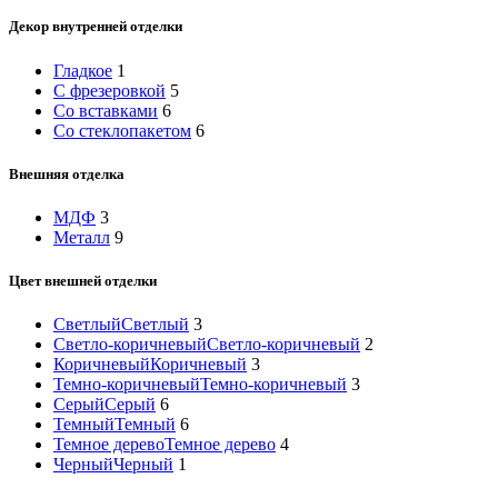
Декор внутренней отделки
Гладкое
1
С фрезеровкой
5
Со вставками
6
Со стеклопакетом
6
Внешняя отделка
МДФ
3
Металл
9
Цвет внешней отделки
Светлый
Светлый
3
Светло-коричневый
Светло-коричневый
2
Коричневый
Коричневый
3
Темно-коричневый
Темно-коричневый
3
Серый
Серый
6
Темный
Темный
6
Темное дерево
Темное дерево
4
Черный
Черный
1