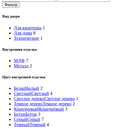
Фильтр
Вид двери
Для квартиры
1
Для дома
8
Технические
1
Внутренняя отделка
МДФ
7
Металл
2
Цвет внутренней отделки
Белый
Белый
2
Светлый
Светлый
4
Светлое дерево
Светлое дерево
1
Темное дерево
Темное дерево
2
Коричневый
Коричневый
3
Бетон
Бетон
3
Серый
Серый
7
Темный
Темный
4