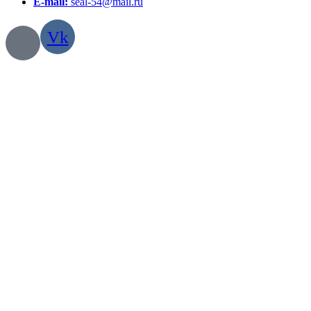
E-mail:
seal-54@mail.ru
Vk