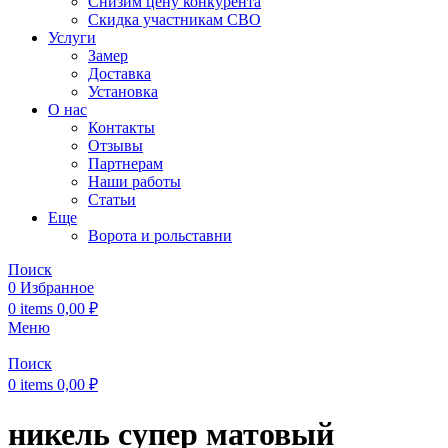
Снизим цену конкурента
Скидка участникам СВО
Услуги
Замер
Доставка
Установка
О нас
Контакты
Отзывы
Партнерам
Наши работы
Статьи
Еще
Ворота и рольставни
Поиск
0
Избранное
0
items
0,00
₽
Меню
Поиск
0
items
0,00
₽
никель супер матовый