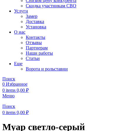
Снизим цену конкурента
Скидка участникам СВО
Услуги
Замер
Доставка
Установка
О нас
Контакты
Отзывы
Партнерам
Наши работы
Статьи
Еще
Ворота и рольставни
Поиск
0
Избранное
0
items
0,00
₽
Меню
Поиск
0
items
0,00
₽
Муар светло-серый