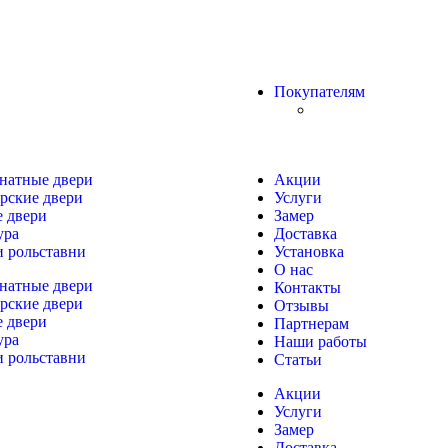
Покупателям
натные двери
Акции
рские двери
Услуги
 двери
Замер
ура
Доставка
и рольставни
Установка
О нас
натные двери
Контакты
рские двери
Отзывы
 двери
Партнерам
ура
Наши работы
и рольставни
Статьи
Акции
Услуги
Замер
Доставка