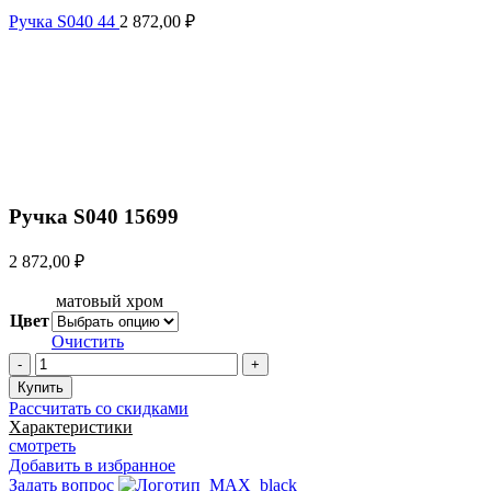
Ручка S040 44
2 872,00
₽
Увеличить
Ручка S040 15699
2 872,00
₽
матовый хром
Цвет
Очистить
Количество
товара
Купить
Ручка
Рассчитать со скидками
S040
Характеристики
15699
смотреть
Добавить в избранное
Задать вопрос