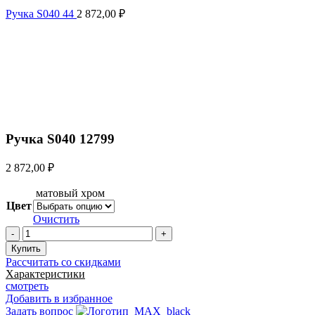
Ручка S040 44
2 872,00
₽
Увеличить
Ручка S040 12799
2 872,00
₽
матовый хром
Цвет
Очистить
Количество
товара
Купить
Ручка
Рассчитать со скидками
S040
Характеристики
12799
смотреть
Добавить в избранное
Задать вопрос