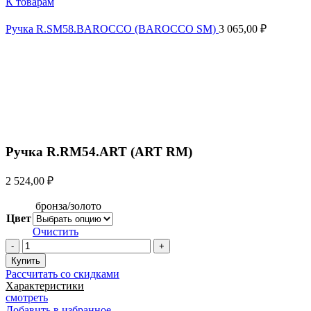
К товарам
Ручка R.SM58.BAROCCO (BAROCCO SM)
3 065,00
₽
Увеличить
Ручка R.RM54.ART (ART RM)
2 524,00
₽
бронза/золото
Цвет
Очистить
Количество
товара
Купить
Ручка
Рассчитать со скидками
R.RM54.ART
Характеристики
(ART
смотреть
RM)
Добавить в избранное