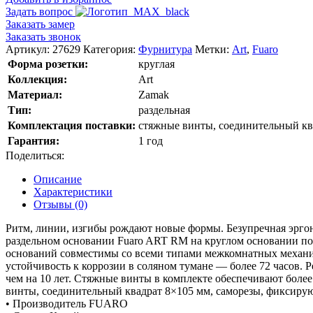
Задать вопрос
Заказать замер
Заказать звонок
Артикул:
27629
Категория:
Фурнитура
Метки:
Art
,
Fuaro
Форма розетки:
круглая
Коллекция:
Art
Материал:
Zamak
Тип:
раздельная
Комплектация поставки:
стяжные винты, соединительный кв
Гарантия:
1 год
Поделиться:
Описание
Характеристики
Отзывы (0)
Ритм, линии, изгибы рождают новые формы. Безупречная эрго
раздельном основании Fuaro ART RM на круглом основании по
оснований совместимы со всеми типами межкомнатных механиз
устойчивость к коррозии в соляном тумане — более 72 часов. 
чем на 10 лет. Стяжные винты в комплекте обеспечивают более
винты, соединительный квадрат 8×105 мм, саморезы, фиксиру
• Производитель FUARO