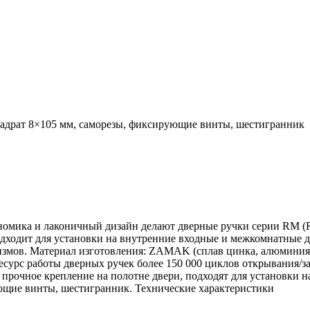
адрат 8×105 мм, саморезы, фиксирующие винты, шестигранник
номика и лаконичный дизайн делают дверные ручки серии RM (R
дходит для установки на внутренние входные и межкомнатные дв
мов. Материал изготовления: ZAMAK (сплав цинка, алюминия, 
Ресурс работы дверных ручек более 150 000 циклов открывания/з
 прочное крепление на полотне двери, подходят для установки н
ющие винты, шестигранник. Технические характеристики