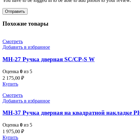
You have to be logged in to be able to add photos to your review.
Похожие товары
Смотреть
Добавить в избранное
MH-27 Ручка дверная SC/CP-S W
Оценка
0
из 5
2 175,00
₽
Купить
Смотреть
Добавить в избранное
MH-37 Ручка дверная на квадратной накладке
Оценка
0
из 5
1 975,00
₽
Купить