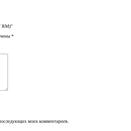
T RM)”
ечены
*
ля последующих моих комментариев.